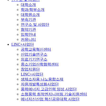
대학소개
학과/학부소개
대학원소개
부속기관
연구소 및 사업단
협약기관
입학안내
커뮤니티
LINC+사업단
공학교육혁신센터
산업기술연구소
의료기기연구소
중소기업산학협력센터
창업지원단
LINC+사업단
생체소자용 나노융합소재
자원개발특성화사업단
풍력에너지 고급인력 양성 사업단
소형풍력 최적엔지니어링 기술지원센터
에너지신산업 혁신공유대학 사업단