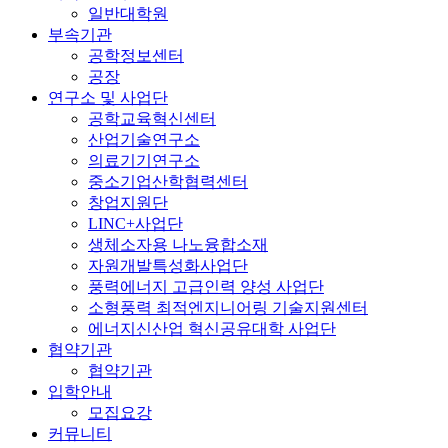
일반대학원
부속기관
공학정보센터
공장
연구소 및 사업단
공학교육혁신센터
산업기술연구소
의료기기연구소
중소기업산학협력센터
창업지원단
LINC+사업단
생체소자용 나노융합소재
자원개발특성화사업단
풍력에너지 고급인력 양성 사업단
소형풍력 최적엔지니어링 기술지원센터
에너지신산업 혁신공유대학 사업단
협약기관
협약기관
입학안내
모집요강
커뮤니티