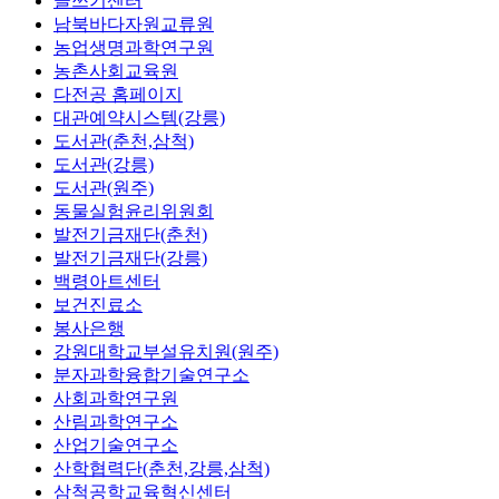
글쓰기센터
남북바다자원교류원
농업생명과학연구원
농촌사회교육원
다전공 홈페이지
대관예약시스템(강릉)
도서관(춘천,삼척)
도서관(강릉)
도서관(원주)
동물실험윤리위원회
발전기금재단(춘천)
발전기금재단(강릉)
백령아트센터
보건진료소
봉사은행
강원대학교부설유치원(원주)
분자과학융합기술연구소
사회과학연구원
산림과학연구소
산업기술연구소
산학협력단(춘천,강릉,삼척)
삼척공학교육혁신센터