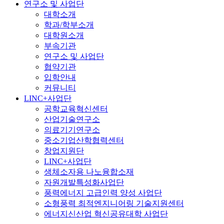
연구소 및 사업단
대학소개
학과/학부소개
대학원소개
부속기관
연구소 및 사업단
협약기관
입학안내
커뮤니티
LINC+사업단
공학교육혁신센터
산업기술연구소
의료기기연구소
중소기업산학협력센터
창업지원단
LINC+사업단
생체소자용 나노융합소재
자원개발특성화사업단
풍력에너지 고급인력 양성 사업단
소형풍력 최적엔지니어링 기술지원센터
에너지신산업 혁신공유대학 사업단