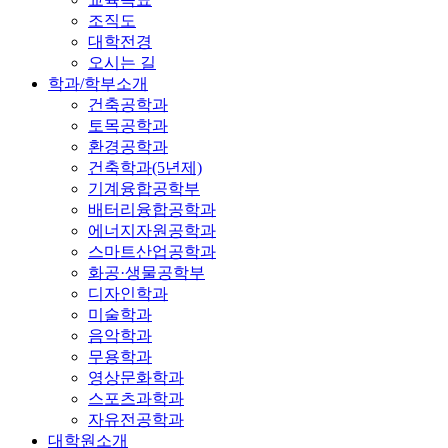
조직도
대학전경
오시는 길
학과/학부소개
건축공학과
토목공학과
환경공학과
건축학과(5년제)
기계융합공학부
배터리융합공학과
에너지자원공학과
스마트산업공학과
화공·생물공학부
디자인학과
미술학과
음악학과
무용학과
영상문화학과
스포츠과학과
자유전공학과
대학원소개