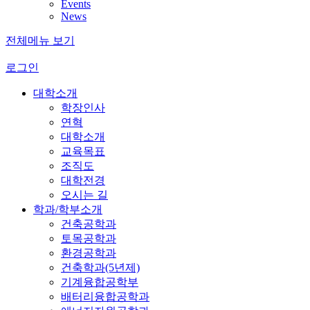
Events
News
전체메뉴 보기
로그인
대학소개
학장인사
연혁
대학소개
교육목표
조직도
대학전경
오시는 길
학과/학부소개
건축공학과
토목공학과
환경공학과
건축학과(5년제)
기계융합공학부
배터리융합공학과