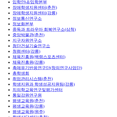
입학안내/입학본부
장애학생지원센터(춘천)
장애학생지원센터(강릉)
정보통신연구소
정보화본부
중독과 트라우마 회복연구소(삼척)
중앙박물관(춘천)
지구자원연구소
첨단건설기술연구소
청렴센터(강릉)
체육진흥원(백령스포츠센터)
체육진흥원(강릉)
촉매유기반응연구단(창의연구사업단)
총학생회
취업관리시스템(춘천)
학생지원과 학생성공지원팀(강릉)
치의학교육연구및평가센터
통일강원연구원
평생교육원(춘천)
평생교육원(강릉)
평생교육원(원주)