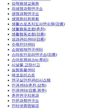
삼척평생교육원
의생명과학연구소
생명과학연구소
생명윤리위원회
생활스포츠지도사연수원(강릉)
생활협동조합(춘천)
생활협동조합(강릉)
성과관리센터(강릉)
수목진단센터
소방방재연구센터
스마트인프라연구소(강릉)
스마트캠퍼스(e-루리)
시설물 고장신고
실험동물센터
에코포리스트
연구실안전관리시스템
인권센터(춘천,삼척)
인권센터(강릉,원주)
춘천연구지원과
인문과학연구소
인터넷증명발급