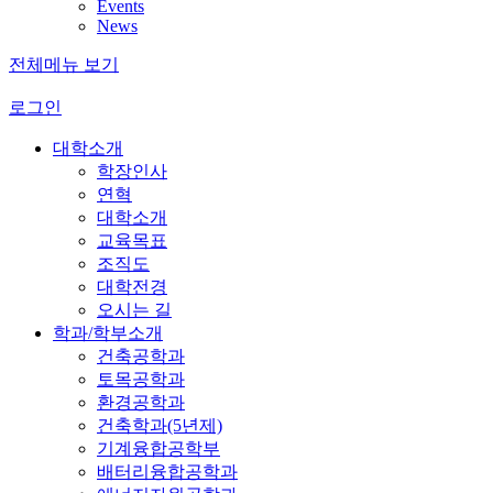
Events
News
전체메뉴 보기
로그인
대학소개
학장인사
연혁
대학소개
교육목표
조직도
대학전경
오시는 길
학과/학부소개
건축공학과
토목공학과
환경공학과
건축학과(5년제)
기계융합공학부
배터리융합공학과