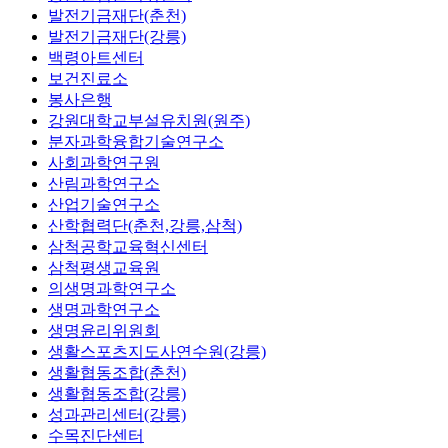
발전기금재단(춘천)
발전기금재단(강릉)
백령아트센터
보건진료소
봉사은행
강원대학교부설유치원(원주)
분자과학융합기술연구소
사회과학연구원
산림과학연구소
산업기술연구소
산학협력단(춘천,강릉,삼척)
삼척공학교육혁신센터
삼척평생교육원
의생명과학연구소
생명과학연구소
생명윤리위원회
생활스포츠지도사연수원(강릉)
생활협동조합(춘천)
생활협동조합(강릉)
성과관리센터(강릉)
수목진단센터