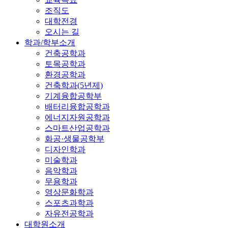
조직도
대학전경
오시는 길
학과/학부소개
건축공학과
토목공학과
환경공학과
건축학과(5년제)
기계융합공학부
배터리융합공학과
에너지자원공학과
스마트산업공학과
화공·생물공학부
디자인학과
미술학과
음악학과
무용학과
영상문화학과
스포츠과학과
자유전공학과
대학원소개