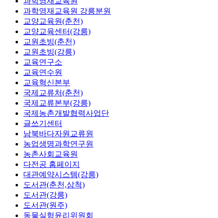
과학영재교육원
과학영재교육원 강릉분원
교양교육원(춘천)
교양교육센터(강릉)
교원초빙(춘천)
교원초빙(강릉)
교육연구소
교육연수원
교육혁신본부
국제교류처(춘천)
국제교류본부(강릉)
국제농촌개발협력사업단
글쓰기센터
남북바다자원교류원
농업생명과학연구원
농촌사회교육원
다전공 홈페이지
대관예약시스템(강릉)
도서관(춘천,삼척)
도서관(강릉)
도서관(원주)
동물실험윤리위원회