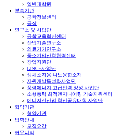
일반대학원
부속기관
공학정보센터
공장
연구소 및 사업단
공학교육혁신센터
산업기술연구소
의료기기연구소
중소기업산학협력센터
창업지원단
LINC+사업단
생체소자용 나노융합소재
자원개발특성화사업단
풍력에너지 고급인력 양성 사업단
소형풍력 최적엔지니어링 기술지원센터
에너지신산업 혁신공유대학 사업단
협약기관
협약기관
입학안내
모집요강
커뮤니티