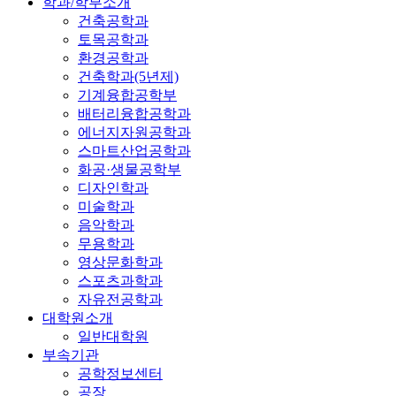
학과/학부소개
건축공학과
토목공학과
환경공학과
건축학과(5년제)
기계융합공학부
배터리융합공학과
에너지자원공학과
스마트산업공학과
화공·생물공학부
디자인학과
미술학과
음악학과
무용학과
영상문화학과
스포츠과학과
자유전공학과
대학원소개
일반대학원
부속기관
공학정보센터
공장