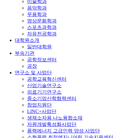
미술학과
음악학과
무용학과
영상문화학과
스포츠과학과
자유전공학과
대학원소개
일반대학원
부속기관
공학정보센터
공장
연구소 및 사업단
공학교육혁신센터
산업기술연구소
의료기기연구소
중소기업산학협력센터
창업지원단
LINC+사업단
생체소자용 나노융합소재
자원개발특성화사업단
풍력에너지 고급인력 양성 사업단
소형풍력 최적엔지니어링 기술지원센터