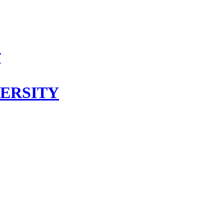
학
ERSITY