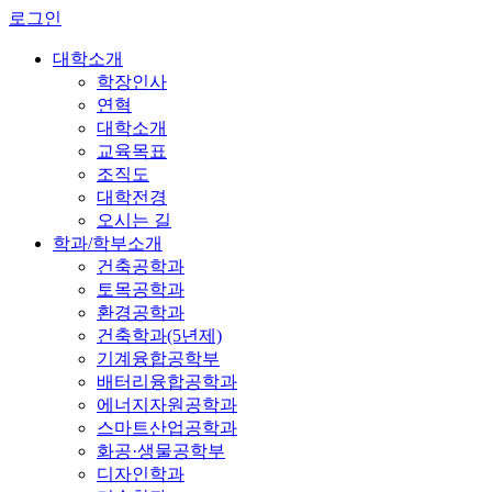
로그인
대학소개
학장인사
연혁
대학소개
교육목표
조직도
대학전경
오시는 길
학과/학부소개
건축공학과
토목공학과
환경공학과
건축학과(5년제)
기계융합공학부
배터리융합공학과
에너지자원공학과
스마트산업공학과
화공·생물공학부
디자인학과